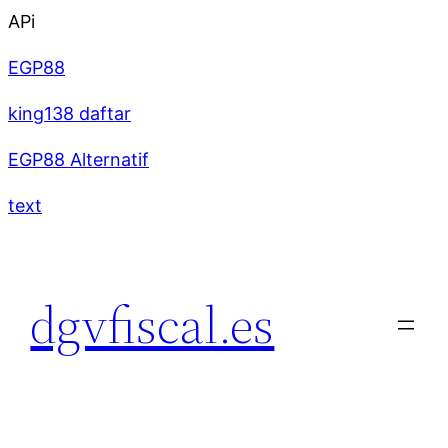
APi
EGP88
king138 daftar
EGP88 Alternatif
text
Skip
to
dgvfiscal.es
content