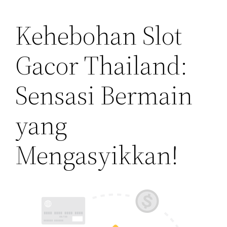
Kehebohan Slot
Gacor Thailand:
Sensasi Bermain
yang
Mengasyikkan!