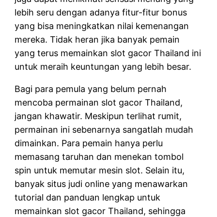
lebih seru dengan adanya fitur-fitur bonus
yang bisa meningkatkan nilai kemenangan
mereka. Tidak heran jika banyak pemain
yang terus memainkan slot gacor Thailand ini
untuk meraih keuntungan yang lebih besar.
Bagi para pemula yang belum pernah
mencoba permainan slot gacor Thailand,
jangan khawatir. Meskipun terlihat rumit,
permainan ini sebenarnya sangatlah mudah
dimainkan. Para pemain hanya perlu
memasang taruhan dan menekan tombol
spin untuk memutar mesin slot. Selain itu,
banyak situs judi online yang menawarkan
tutorial dan panduan lengkap untuk
memainkan slot gacor Thailand, sehingga