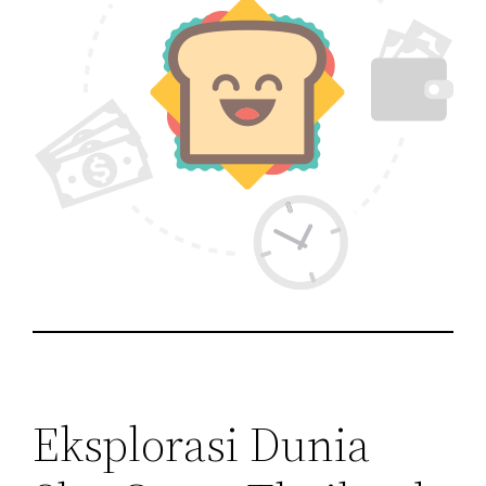
Eksplorasi Dunia