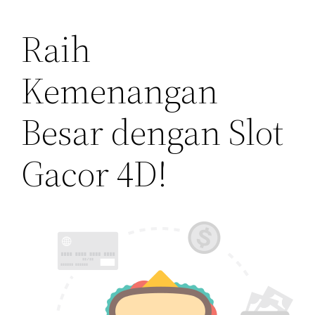
Raih
Kemenangan
Besar dengan Slot
Gacor 4D!