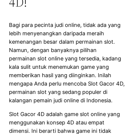
4D!
Bagi para pecinta judi online, tidak ada yang
lebih menyenangkan daripada meraih
kemenangan besar dalam permainan slot.
Namun, dengan banyaknya pilihan
permainan slot online yang tersedia, kadang
kala sulit untuk menemukan game yang
memberikan hasil yang diinginkan. Inilah
mengapa Anda perlu mencoba Slot Gacor 4D,
permainan slot yang sedang populer di
kalangan pemain judi online di Indonesia.
Slot Gacor 4D adalah game slot online yang
menggunakan konsep 4D atau empat
dimensi. Ini berarti bahwa game ini tidak