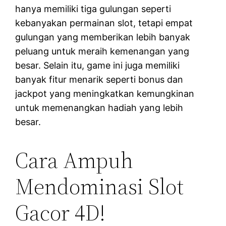
hanya memiliki tiga gulungan seperti
kebanyakan permainan slot, tetapi empat
gulungan yang memberikan lebih banyak
peluang untuk meraih kemenangan yang
besar. Selain itu, game ini juga memiliki
banyak fitur menarik seperti bonus dan
jackpot yang meningkatkan kemungkinan
untuk memenangkan hadiah yang lebih
besar.
Cara Ampuh
Mendominasi Slot
Gacor 4D!