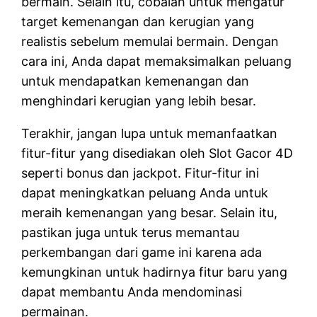
bermain. Selain itu, cobalah untuk mengatur
target kemenangan dan kerugian yang
realistis sebelum memulai bermain. Dengan
cara ini, Anda dapat memaksimalkan peluang
untuk mendapatkan kemenangan dan
menghindari kerugian yang lebih besar.
Terakhir, jangan lupa untuk memanfaatkan
fitur-fitur yang disediakan oleh Slot Gacor 4D
seperti bonus dan jackpot. Fitur-fitur ini
dapat meningkatkan peluang Anda untuk
meraih kemenangan yang besar. Selain itu,
pastikan juga untuk terus memantau
perkembangan dari game ini karena ada
kemungkinan untuk hadirnya fitur baru yang
dapat membantu Anda mendominasi
permainan.