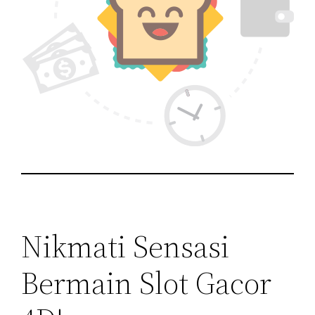
Nikmati Sensasi
Bermain Slot Gacor