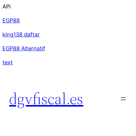
APi
EGP88
king138 daftar
EGP88 Alternatif
text
Skip
to
dgvfiscal.es
content